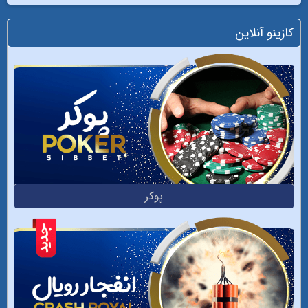
کازینو آنلاین
پوکر