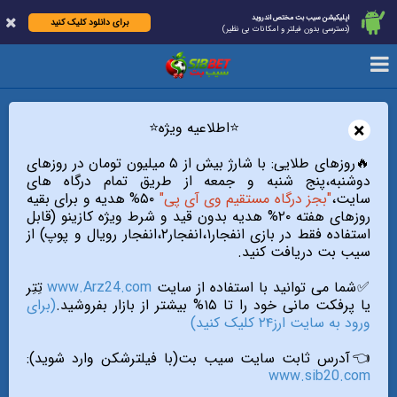
اپلیکیشن سیب بت مختص اندروید
برای دانلود کلیک کنید
(دسترسی بدون فیلتر و امکانات بی نظیر)
×
⭐️اطلاعیه ویژه⭐️
🔥روزهای طلایی: با شارژ بیش از ۵ میلیون تومان در روزهای
دوشنبه،پنج شنبه و جمعه از طریق تمام درگاه های
سایت،
"بجز درگاه مستقیم وی آی پی"
۵۰% هدیه و برای بقیه
روزهای هفته ۲۰% هدیه بدون قید و شرط ویژه کازینو (قابل
استفاده فقط در بازی انفجار۱،انفجار۲،انفجار رویال و پوپ) از
سیب بت دریافت کنید.
✅شما می توانید با استفاده از سایت
www.Arz24.com
تِتِر
یا پرفکت مانی خود را تا ۱۵% بیشتر از بازار بفروشید.
(برای
ورود به سایت ارز۲۴ کلیک کنید)
👈آدرس ثابت سایت سیب بت(با فیلترشکن وارد شوید):
www.sib20.com